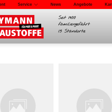
ent
Service
News
Angebote
Kar
Seit 1900
familiengeführt
15 Standorte